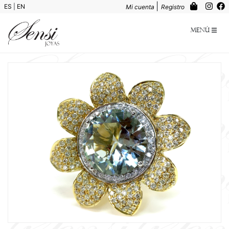
|
ES
|
EN
Mi cuenta
Registro
Menú