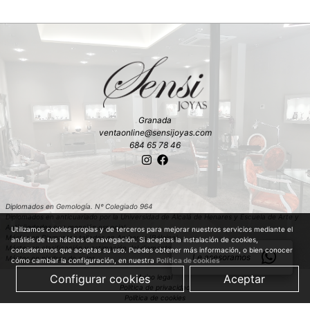
Granada
ventaonline@sensijoyas.com
684 65 78 46
Diplomados en Gemología. Nº Colegiado 964
Diplomados en anticuariado por la Universidad de Alcalá de Henares y Escuela de Arte y
Antigüedades con mención especial
Utilizamos cookies propias y de terceros para mejorar nuestros servicios mediante el
Máster en Diamantes tallados en Amberes (Bélgica)
análisis de tus hábitos de navegación. Si aceptas la instalación de cookies,
Máster en clasificación y estimación del diamante en bruto en Amberes (Bélgica)
consideramos que aceptas su uso. Puedes obtener más información, o bien conocer
Le asesoramos
Máster en piedras de color
cómo cambiar la configuración, en nuestra
Política de cookies
Configurar cookies
Aceptar
Aviso legal
Política de privacidad
Política de cookies
Política de compra