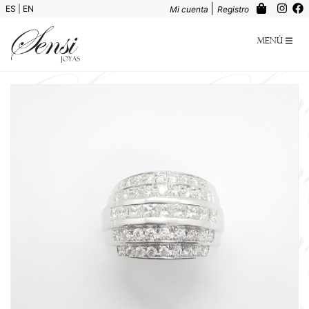
|
ES
|
EN
Mi cuenta
Registro
Menú