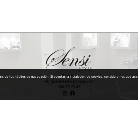
Granada
lisis de tus hábitos de navegación. Si aceptas la instalación de cookies, consideramos que 
ventaonline@sensijoyas.com
684 65 78 46
 y Antigüedades con mención especial