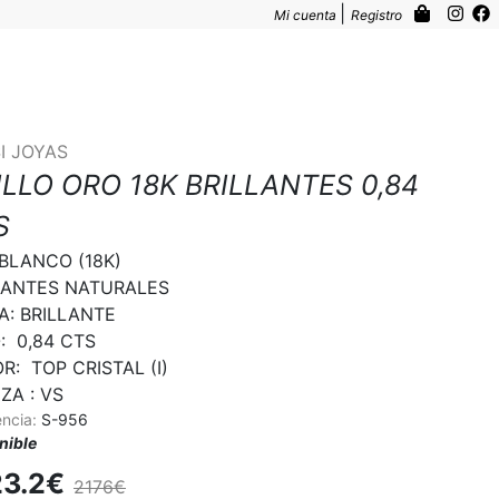
|
Mi cuenta
Registro
I JOYAS
ILLO ORO 18K BRILLANTES 0,84
S
BLANCO (18K)

ANTES NATURALES

A: BRILLANTE

  0,84 CTS

:  TOP CRISTAL (I)

ZA : VS
encia:
S-956
nible
23.2€
2176€