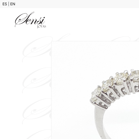
ES
|
EN