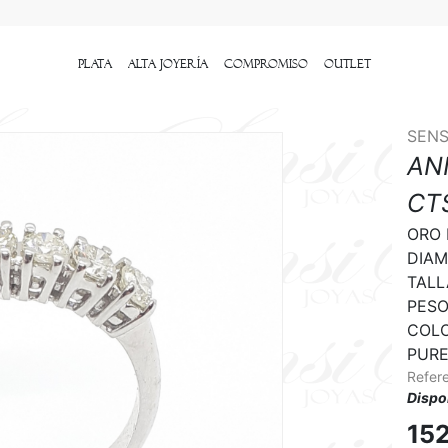
Plata
Alta Joyería
Compromiso
outlet
SENS
AN
CT
ORO 
DIAM
TALL
PESO:
COLOR
PURE
Refer
Dispo
15