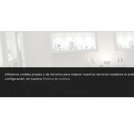
Utilizamos cookies propias y de terceros para mejorar nuestros servicios mediante el aná
configuración, en nuestra
Política de cookies
Diplomados en Gemología. Nº Colegiado 964
Diplomados en anticuariado por la Universidad de Alcalá de Henares y Escuela de Arte
Máster en Diamantes tallados en Amberes (Bélgica)
Máster en clasificación y estimación del diamante en bruto en Amberes (Bélgica)
Máster en piedras de color