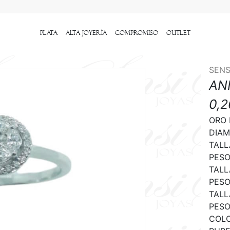
Plata
Alta Joyería
Compromiso
outlet
SENS
AN
0,
ORO 
DIAM
TALL
PESO 
TALL
PESO 
TALL
PESO 
COLO