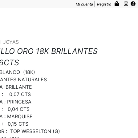
|
Mi cuenta
Registro
I JOYAS
ILLO ORO 18K BRILLANTES
26CTS
BLANCO  (18K)

ANTES NATURALES

A :BRILLANTE

:    0,07 CTS

A ; PRINCESA

:   0,04 CTS

A : MARQUISE

:   0,15 CTS

R :  TOP WESSELTON (G)
