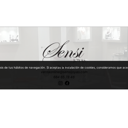
Granada
lisis de tus hábitos de navegación. Si aceptas la instalación de cookies, consideramos que 
ventaonline@sensijoyas.com
684 65 78 46
 y Antigüedades con mención especial