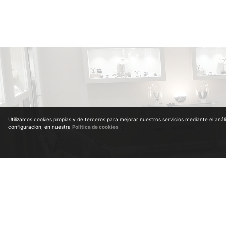
Utilizamos cookies propias y de terceros para mejorar nuestros servicios mediante el aná
configuración, en nuestra
Política de cookies
Diplomados en Gemología. Nº Colegiado 964
Diplomados en anticuariado por la Universidad de Alcalá de Henares y Escuela de Arte
Máster en Diamantes tallados en Amberes (Bélgica)
Máster en clasificación y estimación del diamante en bruto en Amberes (Bélgica)
Máster en piedras de color
Aviso legal
·
Política de privacidad
·
Política de cookies
·
Política de compra