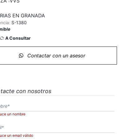
ZA :VVS

RIAS EN GRANADA
encia:
S-1380
nible
A Consultar
io:
Contactar con un asesor
tacte con nosotros
duce un nombre
duce un email válido