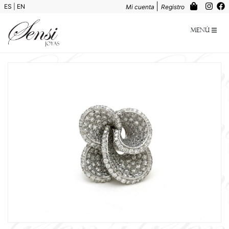
|
ES
|
EN
Mi cuenta
Registro
Menú