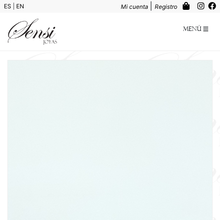
|
ES
|
EN
Mi cuenta
Registro
Menú