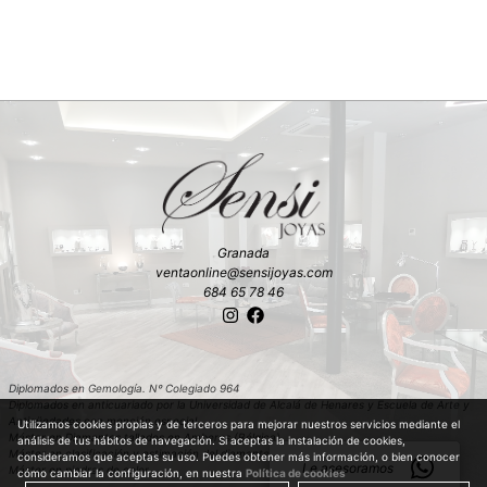
Granada
ventaonline@sensijoyas.com
684 65 78 46
Diplomados en Gemología. Nº Colegiado 964
Diplomados en anticuariado por la Universidad de Alcalá de Henares y Escuela de Arte y
Antigüedades con mención especial
Utilizamos cookies propias y de terceros para mejorar nuestros servicios mediante el
Máster en Diamantes tallados en Amberes (Bélgica)
análisis de tus hábitos de navegación. Si aceptas la instalación de cookies,
Máster en clasificación y estimación del diamante en bruto en Amberes (Bélgica)
consideramos que aceptas su uso. Puedes obtener más información, o bien conocer
Le asesoramos
Máster en piedras de color
cómo cambiar la configuración, en nuestra
Política de cookies