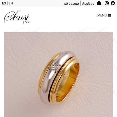
|
ES
|
EN
Mi cuenta
Registro
Menú