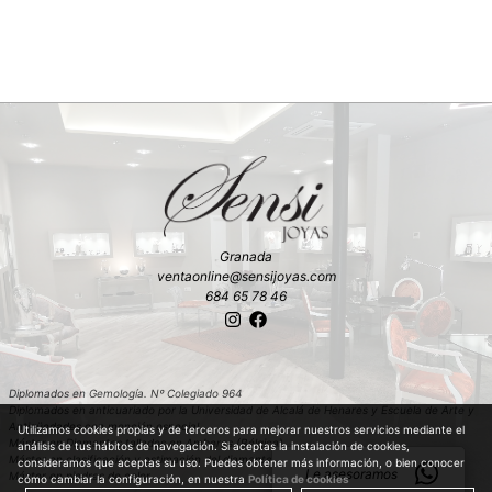
Granada
ventaonline@sensijoyas.com
684 65 78 46
Diplomados en Gemología. Nº Colegiado 964
Diplomados en anticuariado por la Universidad de Alcalá de Henares y Escuela de Arte y
Antigüedades con mención especial
Utilizamos cookies propias y de terceros para mejorar nuestros servicios mediante el
Máster en Diamantes tallados en Amberes (Bélgica)
análisis de tus hábitos de navegación. Si aceptas la instalación de cookies,
Máster en clasificación y estimación del diamante en bruto en Amberes (Bélgica)
consideramos que aceptas su uso. Puedes obtener más información, o bien conocer
Le asesoramos
Máster en piedras de color
cómo cambiar la configuración, en nuestra
Política de cookies