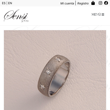
|
ES
|
EN
Mi cuenta
Registro
Menú