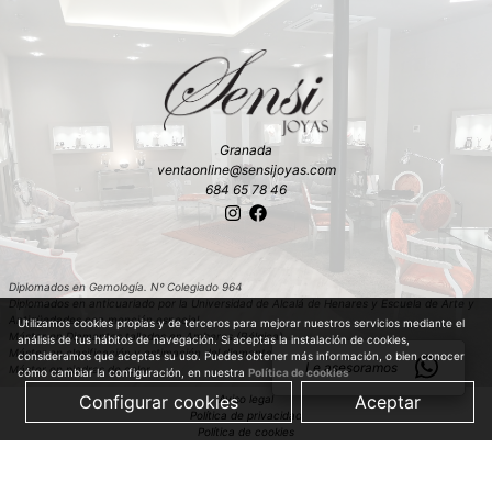
Granada
ventaonline@sensijoyas.com
684 65 78 46
Diplomados en Gemología. Nº Colegiado 964
Diplomados en anticuariado por la Universidad de Alcalá de Henares y Escuela de Arte y
Antigüedades con mención especial
Utilizamos cookies propias y de terceros para mejorar nuestros servicios mediante el
Máster en Diamantes tallados en Amberes (Bélgica)
análisis de tus hábitos de navegación. Si aceptas la instalación de cookies,
Máster en clasificación y estimación del diamante en bruto en Amberes (Bélgica)
consideramos que aceptas su uso. Puedes obtener más información, o bien conocer
Le asesoramos
Máster en piedras de color
cómo cambiar la configuración, en nuestra
Política de cookies
Configurar cookies
Aceptar
Aviso legal
Política de privacidad
Política de cookies
Política de compra
© 2019 Just Quality