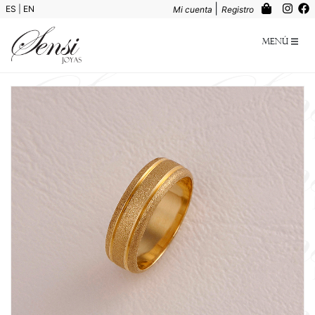
|
ES
|
EN
Mi cuenta
Registro
Menú