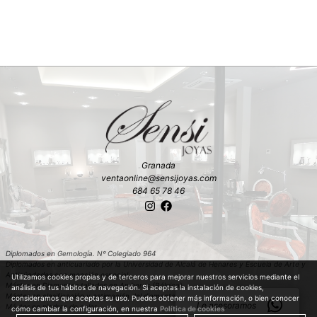
Granada
ventaonline@sensijoyas.com
684 65 78 46
Diplomados en Gemología. Nº Colegiado 964
Diplomados en anticuariado por la Universidad de Alcalá de Henares y Escuela de Arte y
Antigüedades con mención especial
Utilizamos cookies propias y de terceros para mejorar nuestros servicios mediante el
Máster en Diamantes tallados en Amberes (Bélgica)
análisis de tus hábitos de navegación. Si aceptas la instalación de cookies,
Máster en clasificación y estimación del diamante en bruto en Amberes (Bélgica)
consideramos que aceptas su uso. Puedes obtener más información, o bien conocer
Le asesoramos
Máster en piedras de color
cómo cambiar la configuración, en nuestra
Política de cookies