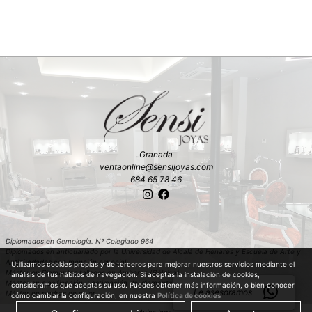
Granada
ventaonline@sensijoyas.com
684 65 78 46
Diplomados en Gemología. Nº Colegiado 964
Diplomados en anticuariado por la Universidad de Alcalá de Henares y Escuela de Arte y
Antigüedades con mención especial
Utilizamos cookies propias y de terceros para mejorar nuestros servicios mediante el
Máster en Diamantes tallados en Amberes (Bélgica)
análisis de tus hábitos de navegación. Si aceptas la instalación de cookies,
Máster en clasificación y estimación del diamante en bruto en Amberes (Bélgica)
consideramos que aceptas su uso. Puedes obtener más información, o bien conocer
Le asesoramos
Máster en piedras de color
cómo cambiar la configuración, en nuestra
Política de cookies