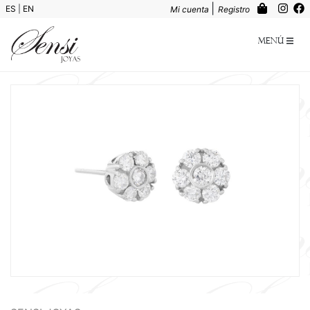
|
ES
|
EN
Mi cuenta
Registro
Menú