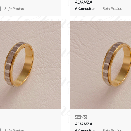
ALIANZA
|
Bajo Pedido
A Consultar
|
Bajo Pedido
SENSI
ALIANZA
|
Bajo Pedido
A Consultar
|
Bajo Pedido