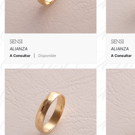
SENSI
SENSI
ALIANZA
ALIANZA
A Consultar
|
Disponible
A Consultar