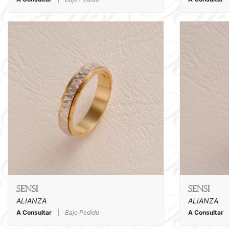
SENSI
SENSI
ALIANZA
ALIANZA
A Consultar
|
Bajo Pedido
A Consultar