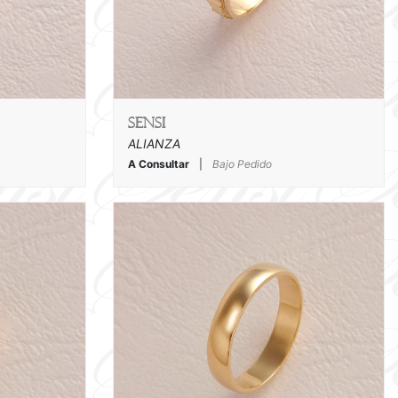
SENSI
ALIANZA
A Consultar
|
Bajo Pedido