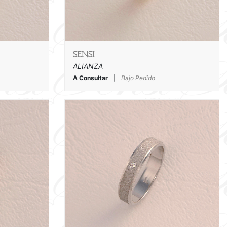
SENSI
ALIANZA
A Consultar
|
Bajo Pedido