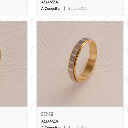
ALIANZA
A Consultar
|
Bajo Pedido
SENSI
ALIANZA
A Consultar
|
Bajo Pedido