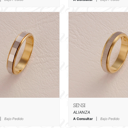
SENSI
ALIANZA
|
Bajo Pedido
A Consultar
|
Bajo Pedido