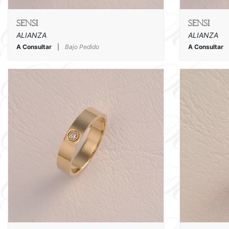
SENSI
SENSI
ALIANZA
ALIANZA
A Consultar
|
Bajo Pedido
A Consultar