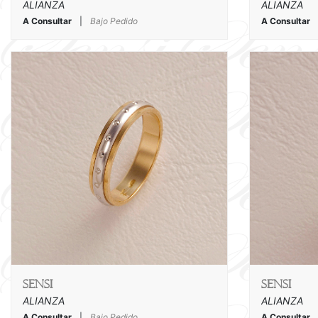
ALIANZA
ALIANZA
A Consultar
|
Bajo Pedido
A Consultar
SENSI
SENSI
ALIANZA
ALIANZA
A Consultar
|
Bajo Pedido
A Consultar