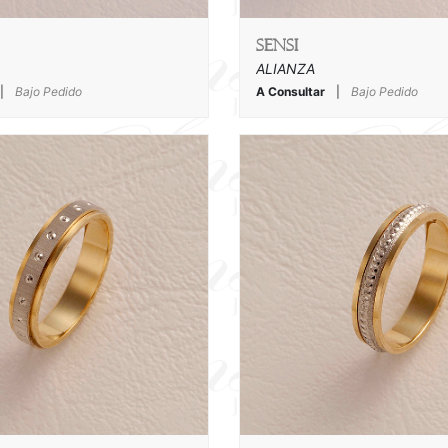
SENSI
ALIANZA
|
Bajo Pedido
A Consultar
|
Bajo Pedido