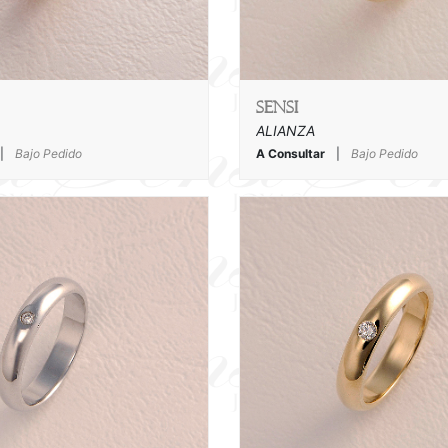
SENSI
ALIANZA
|
Bajo Pedido
A Consultar
|
Bajo Pedido