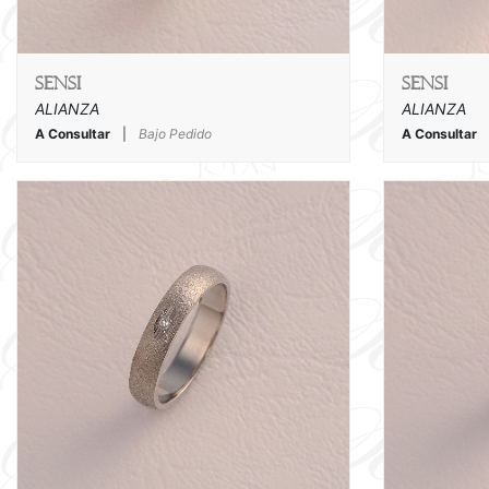
SENSI
SENSI
ALIANZA
ALIANZA
A Consultar
|
Bajo Pedido
A Consultar