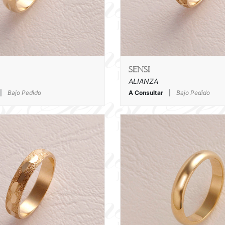
SENSI
ALIANZA
|
Bajo Pedido
A Consultar
|
Bajo Pedido