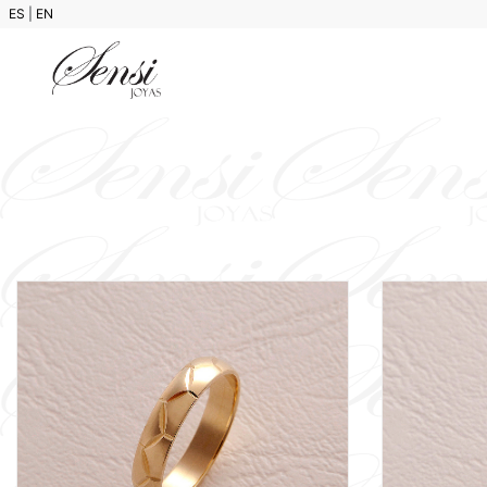
ES
|
EN