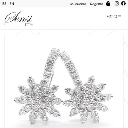
|
ES
|
EN
Mi cuenta
Registro
Menú