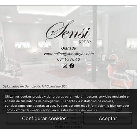
Granada
ventaonline@sensijoyas.com
684 65 78 46
Diplomados en Gemología. Nº Colegiado 964
Diplomados en anticuariado por la Universidad de Alcalá de Henares y Escuela de Arte y
Antigüedades con mención especial
Utilizamos cookies propias y de terceros para mejorar nuestros servicios mediante el
Máster en Diamantes tallados en Amberes (Bélgica)
análisis de tus hábitos de navegación. Si aceptas la instalación de cookies,
Máster en clasificación y estimación del diamante en bruto en Amberes (Bélgica)
consideramos que aceptas su uso. Puedes obtener más información, o bien conocer
Le asesoramos
Máster en piedras de color
cómo cambiar la configuración, en nuestra
Política de cookies
Configurar cookies
Aceptar
Aviso legal
Política de privacidad
Política de cookies
Política de compra