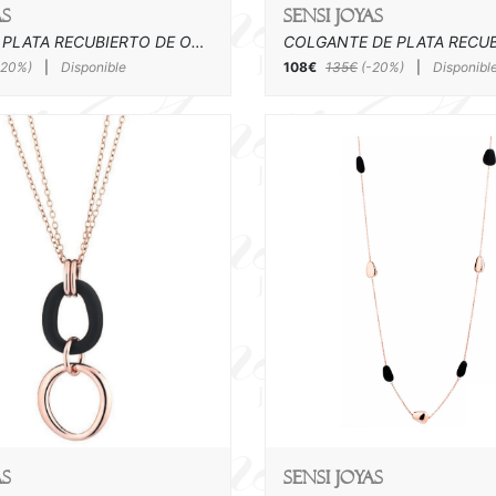
as
SENSI joyas
COLLAR DE PLATA RECUBIERTO DE ORO ROSA Y ACRILICO
-20%)
|
Disponible
108€
135€
(-20%)
|
Disponibl
as
SENSI joyas