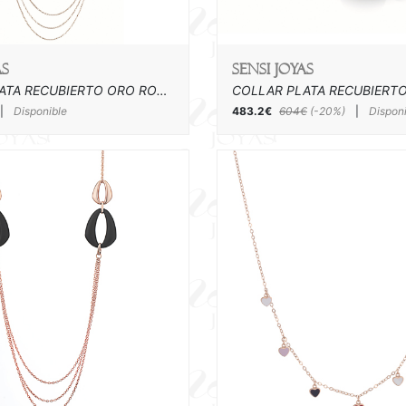
as
SENSI joyas
COLLAR PLATA RECUBIERTO ORO ROSA Y CAUCHO
|
Disponible
483.2€
604€
(-20%)
|
Dispon