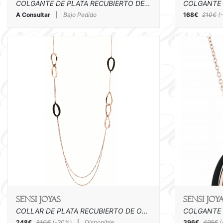
COLGANTE DE PLATA RECUBIERTO DE ORO Y ACRILICO
A Consultar
|
Bajo Pedido
168€
210€
(
SENSI joyas
SENSI joy
COLLAR DE PLATA RECUBIERTO DE ORO ROSA Y ACRILICO
248€
310€
(-20%)
|
Disponible
396€
495€
(