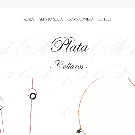
Plata
Alta Joyería
Compromiso
outlet
Plata
· Collares ·