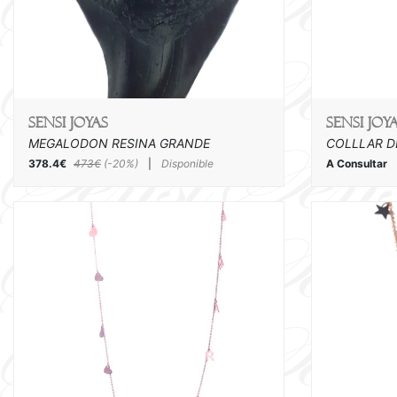
SENSI joyas
SENSI joy
MEGALODON RESINA GRANDE
COLLLAR DE
378.4€
473€
(-20%)
|
Disponible
A Consultar