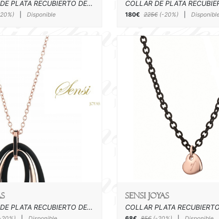
COLGANTE DE PLATA RECUBIERTO DE ORO ROSA Y ACRILICO
-20%)
|
Disponible
180€
225€
(-20%)
|
Disponibl
as
SENSI joyas
COLGANTE DE PLATA RECUBIERTO DE ORO ROSA Y ACRILICO
-20%)
|
Disponible
68€
85€
(-20%)
|
Disponible