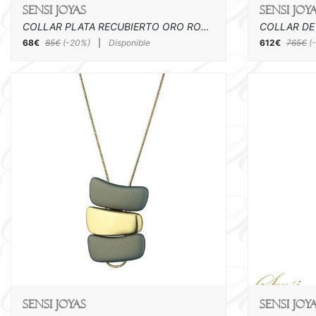
SENSI joyas
SENSI joy
COLLAR PLATA RECUBIERTO ORO ROSA Y CAUCHO ( 48+3,5 cm )
68€
85€
(-20%)
|
Disponible
612€
765€
(
SENSI joyas
SENSI joy