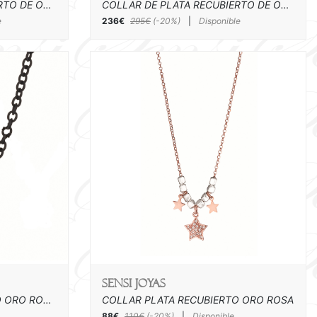
COLLAR DE PLATA RECUBIERTO DE ORO ROSA Y ACRILICO
COLLAR DE PLATA RECUBIERTO DE ORO ROSA Y ACRILICO
e
236€
295€
(-20%)
|
Disponible
SENSI joyas
COLLAR PLATA RECUBIERTO ORO ROSA Y CAUCHO ( 48+3,5 cm )
COLLAR PLATA RECUBIERTO ORO ROSA
88€
110€
(-20%)
|
Disponible