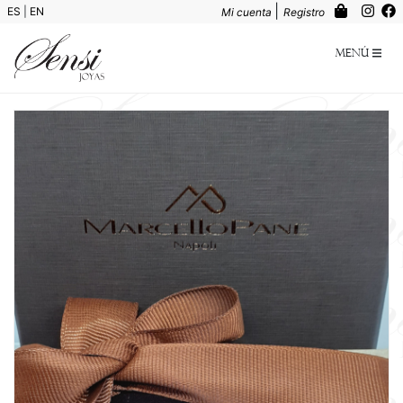
|
ES
|
EN
Mi cuenta
Registro
Menú