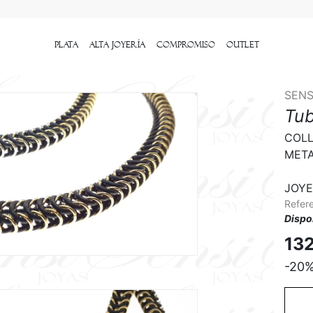
Plata
Alta Joyería
Compromiso
outlet
SENS
Tub
COLL
META
JOYE
Refer
Dispo
13
-20