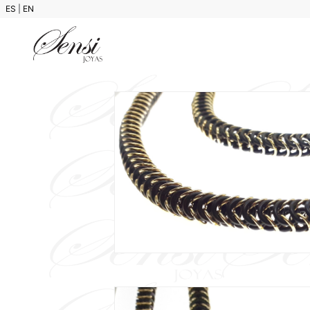
ES
|
EN