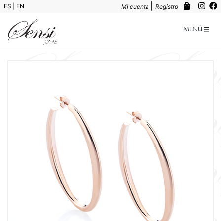
|
ES
|
EN
Mi cuenta
Registro
Menú