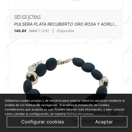
SENSI joyas
PULSERA PLATA RECUBIERTO ORO ROSA Y ACRILICO
140.8€
160€
(-12%)
|
Disponible
Utilizamos cookies propias y de terceros para mejorar nuestros servicios mediante el
análisis de tus hábitos de navegación. Si aceptas la instalación de cookies,
consideramos que aceptas su uso. Puedes obtener más información, o bien conocer
Le asesoramos
cómo cambiar la configuración, en nuestra
Política de cookies
Configurar cookies
Aceptar