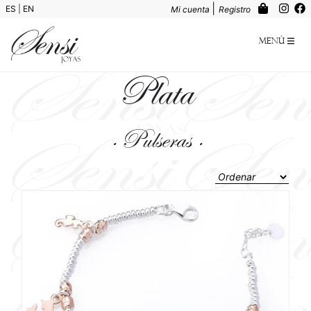
|
ES
|
EN
Mi cuenta
Registro
Menú
Plata
· Pulseras ·